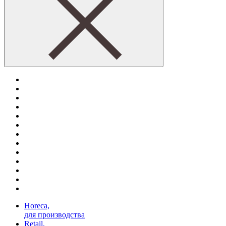
Horeca,
для производства
Retail,