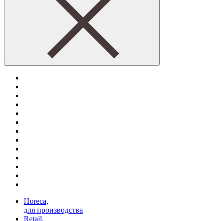
Horeca,
для производства
Retail,