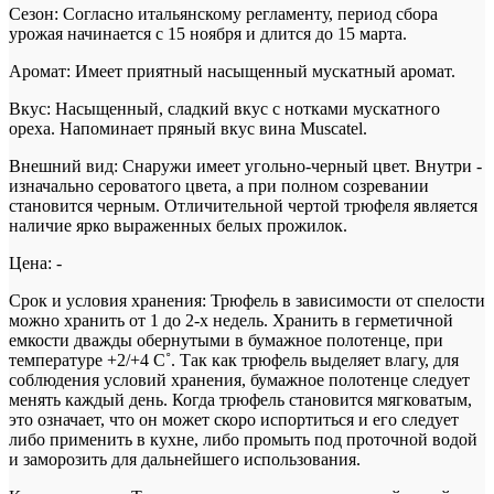
Сезон:
Согласно итальянскому регламенту, период сбора
урожая начинается с 15 ноября и длится до 15 марта.
Аромат:
Имеет приятный насыщенный мускатный аромат.
Вкус:
Насыщенный, сладкий вкус с нотками мускатного
ореха. Напоминает пряный вкус вина Muscatel.
Внешний вид:
Снаружи имеет угольно-черный цвет. Внутри -
изначально сероватого цвета, а при полном созревании
становится черным. Отличительной чертой трюфеля является
наличие ярко выраженных белых прожилок.
Цена:
-
Срок и условия хранения:
Трюфель в зависимости от спелости
можно хранить от 1 до 2-х недель. Хранить в герметичной
емкости дважды обернутыми в бумажное полотенце, при
температуре +2/+4 С˚. Так как трюфель выделяет влагу, для
соблюдения условий хранения, бумажное полотенце следует
менять каждый день. Когда трюфель становится мягковатым,
это означает, что он может скоро испортиться и его следует
либо применить в кухне, либо промыть под проточной водой
и заморозить для дальнейшего использования.